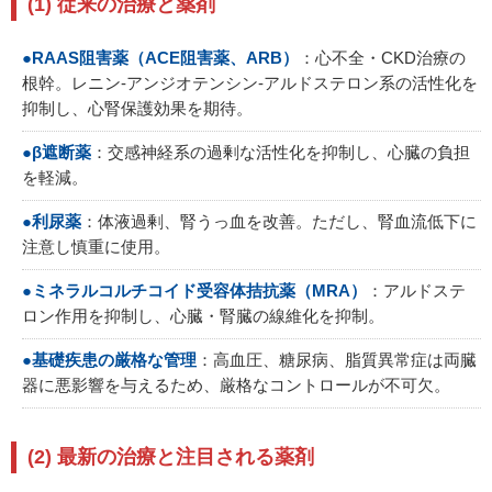
(1) 従来の治療と薬剤
●RAAS阻害薬（ACE阻害薬、ARB）
：心不全・CKD治療の
根幹。レニン-アンジオテンシン-アルドステロン系の活性化を
抑制し、心腎保護効果を期待。
●β遮断薬
：交感神経系の過剰な活性化を抑制し、心臓の負担
を軽減。
●利尿薬
：体液過剰、腎うっ血を改善。ただし、腎血流低下に
注意し慎重に使用。
●ミネラルコルチコイド受容体拮抗薬（MRA）
：アルドステ
ロン作用を抑制し、心臓・腎臓の線維化を抑制。
●基礎疾患の厳格な管理
：高血圧、糖尿病、脂質異常症は両臓
器に悪影響を与えるため、厳格なコントロールが不可欠。
(2) 最新の治療と注目される薬剤