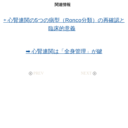
関連情報
⇦ 心腎連関の5つの病型（Ronco分類）の再確認と
臨床的意義
➡ 心腎連関は「全身管理」が鍵
PREV
NEXT