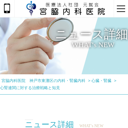
togg
navi
ニュース詳細
WHAT's NEW
宮脇内科医院 神戸市東灘区の内科・腎臓内科
>
心臓・腎臓
>
心腎連関に対する治療戦略と知見
ニュース詳細
WHAT's NEW