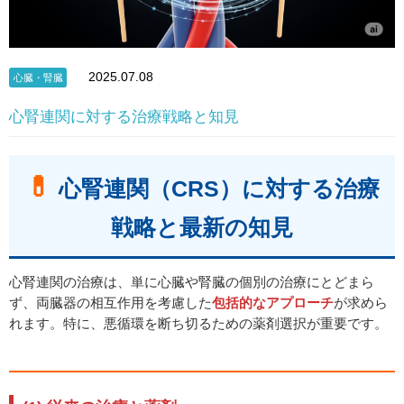
2025.07.08
心臓・腎臓
心腎連関に対する治療戦略と知見
💊
心腎連関（CRS）に対する治療
戦略と最新の知見
心腎連関の治療は、単に心臓や腎臓の個別の治療にとどまら
ず、両臓器の相互作用を考慮した
包括的なアプローチ
が求めら
れます。特に、悪循環を断ち切るための薬剤選択が重要です。