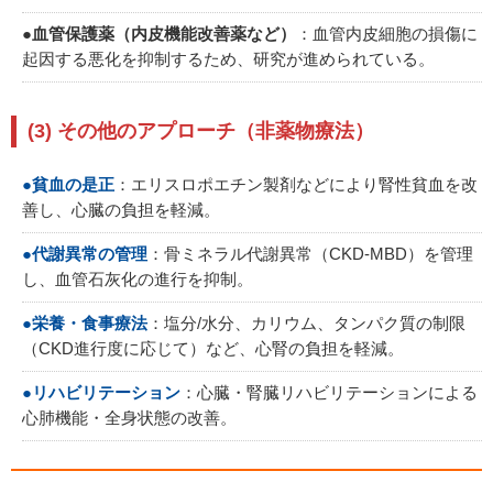
●血管保護薬（内皮機能改善薬など）
：血管内皮細胞の損傷に
起因する悪化を抑制するため、研究が進められている。
(3) その他のアプローチ（非薬物療法）
●貧血の是正
：エリスロポエチン製剤などにより腎性貧血を改
善し、心臓の負担を軽減。
●代謝異常の管理
：骨ミネラル代謝異常（CKD-MBD）を管理
し、血管石灰化の進行を抑制。
●栄養・食事療法
：塩分/水分、カリウム、タンパク質の制限
（CKD進行度に応じて）など、心腎の負担を軽減。
●リハビリテーション
：心臓・腎臓リハビリテーションによる
心肺機能・全身状態の改善。