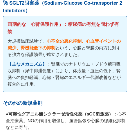
🚀 SGLT2阻害薬（Sodium-Glucose Co-transporter 2
Inhibitors）
画期的な「心腎保護作用」：糖尿病の有無を問わず有
効
大規模臨床試験で、
心不全の悪化抑制、心血管イベントの
減少、腎機能低下の抑制
という、心臓と腎臓の両方に対す
る強力な保護効果が確立されました。
【主なメカニズム】
：腎臓でのナトリウム・ブドウ糖再吸
収抑制（尿中排泄促進）により、体液量・血圧の低下、腎
臓への負担軽減、心臓・腎臓のエネルギー代謝改善などが
複合的に作用。
その他の新規薬剤
●可溶性グアニル酸シクラーゼ活性化薬（sGC刺激薬）
：心不
全治療薬。NOの作用を増強し、血管拡張や心臓の線維化抑制
などに寄与。