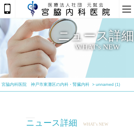
togg
navi
ニュース詳細
WHAT's NEW
宮脇内科医院 神戸市東灘区の内科・腎臓内科
>
unnamed (1)
ニュース詳細
WHAT's NEW